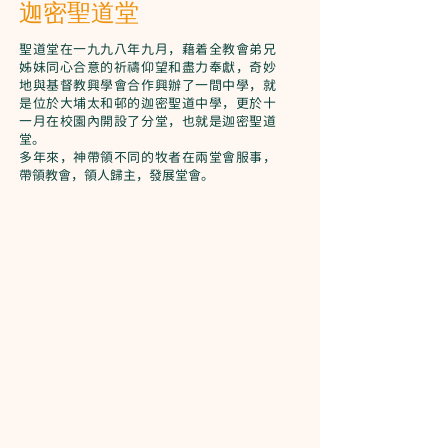
迦密聖道堂
聖道堂在一九九八年九月，藉着全教會弟兄
姊妹同心合意的祈禱仰望和盡力奉獻，奇妙
地與基督教興學會合作興辦了一間中學，就
是位於大埔太和邨的迦密聖道中學，更於十
一月在校園內開設了分堂，也就是迦密聖道
堂。
多年來，神帶領不同的牧者在兩堂會服事，
帶領教會，領人歸主，發展堂會。