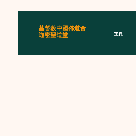
基督教中國佈道會
主頁
迦密聖道堂