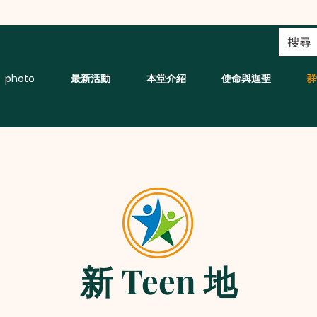
photo
最新活動
本堂介紹
使命與迦聖
群
新 Teen 地